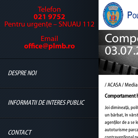
Telefon
021 9752
Pentru urgențe – SNUAU 112
Compo
Email
office@plmb.ro
03.07
DESPRE NOI
/
ACASA
/ Media
Comportament hu
INFORMATII DE INTERES PUBLIC
Cine suntem
Joi dimineață, poliț
un bărbat, în vârs
Legislație
agenților de a se l
Conducere
autoturisme parcat
CONTACT
Informatii legislatie
contravențional pen