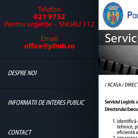
Telefon
021 9752
Pentru urgențe – SNUAU 112
Servic
Email
office@plmb.ro
DESPRE NOI
/
ACASA
/ DIREC
INFORMATII DE INTERES PUBLIC
Serviciul Logistic
s
Cine suntem
Directorului Execut
Legislație
identifică
tehnice, p
Conducere
CONTACT
eficientă 
Informatii legislatie