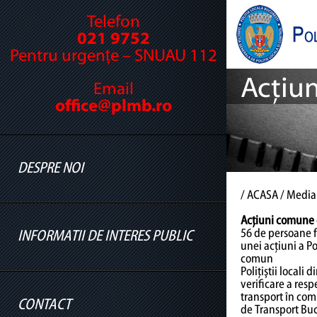
Telefon
021 9752
Pentru urgențe – SNUAU 112
Acţiun
Email
office@plmb.ro
DESPRE NOI
/
ACASA
/ Media
Acţiuni comune 
56 de persoane fă
INFORMATII DE INTERES PUBLIC
Cine suntem
unei acţiuni a Po
comun
Legislație
Poliţiştii locali
verificare a resp
Conducere
transport în comu
CONTACT
de Transport Buc
Informatii legislatie