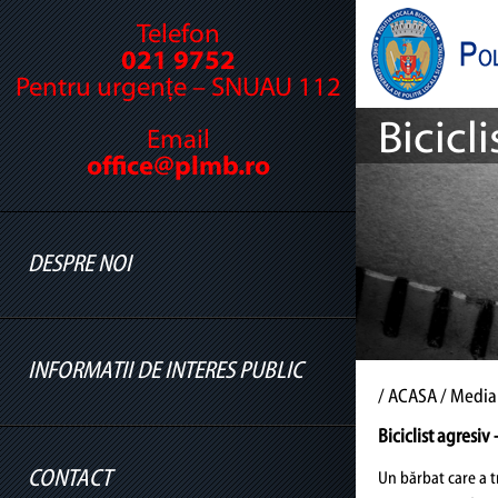
Telefon
021 9752
Pentru urgențe – SNUAU 112
Bicicl
Email
office@plmb.ro
DESPRE NOI
INFORMATII DE INTERES PUBLIC
Cine suntem
/
ACASA
/ Media
Legislație
Biciclist agresiv
Conducere
CONTACT
Un bărbat care a tr
Informatii legislatie