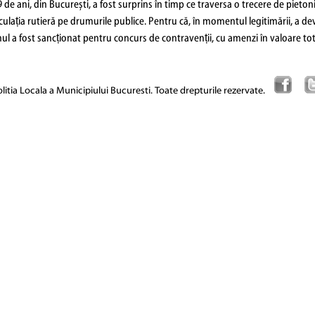
29 de ani, din București, a fost surprins în timp ce traversa o trecere de pieton
lația rutieră pe drumurile publice. Pentru că, în momentul legitimării, a deven
nul a fost sancționat pentru concurs de contravenții, cu amenzi în valoare tota
itia Locala a Municipiului Bucuresti. Toate drepturile rezervate.