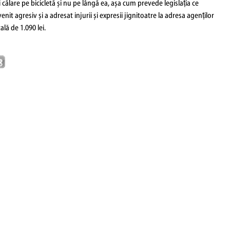
i călare pe bicicletă și nu pe lângă ea, așa cum prevede legislația ce
it agresiv și a adresat injurii și expresii jignitoatre la adresa agenților
lă de 1.090 lei.