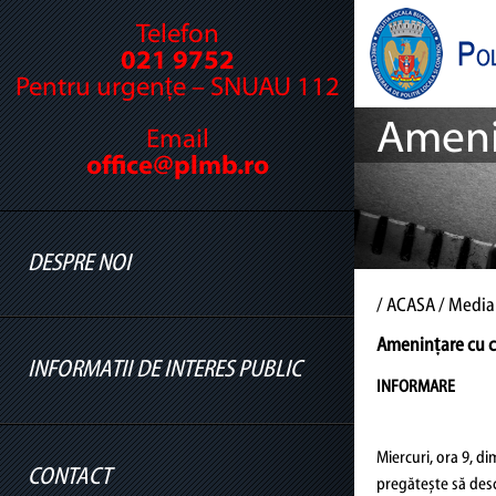
Telefon
021 9752
Pentru urgențe – SNUAU 112
Amenin
Email
office@plmb.ro
DESPRE NOI
/
ACASA
/ Media
Amenințare cu cu
INFORMATII DE INTERES PUBLIC
Cine suntem
INFORMARE
Legislație
Miercuri, ora 9, d
Conducere
CONTACT
pregătește să desch
Informatii legislatie