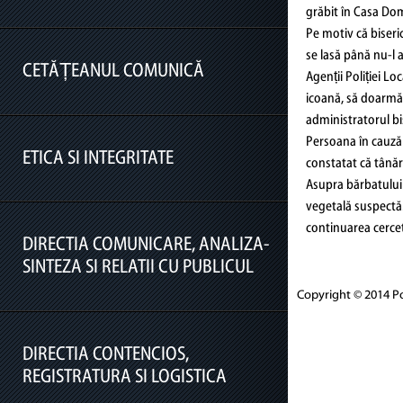
Organizare
grăbit în Casa Domn
Solicitare informatii publice
Pe motiv că biseric
Programe și Strategii
se lasă până nu-l 
Buletinul informativ al informaţiilor de
Rapoarte si Studii
CETĂȚEANUL COMUNICĂ
Agenții Poliției L
Datele de contact ale D.G.P.L.C.M.B.
interes public
icoană, să doarmă. 
Protectia datelor cu caracter personal
Relatia cu mass-media
Buget
administratorul bis
Persoana în cauză a
Programul de funcționare
Bilanțuri contabile
ETICA SI INTEGRITATE
constatat că tânăru
Cetățeanul comunică
Program audiente
Achiziții publice
Asupra bărbatului
vegetală suspectă.
Petitii si sesizari
Declaratii de avere si interese
continuarea cercet
DIRECTIA COMUNICARE, ANALIZA-
Modelele de cereri/formulare tipizate
SINTEZA SI RELATII CU PUBLICUL
Protocoale
Copyright © 2014 Pol
DIRECTIA CONTENCIOS,
Serviciul Imagine și Comunicare
REGISTRATURA SI LOGISTICA
Compartimentul Soluționare Petiții